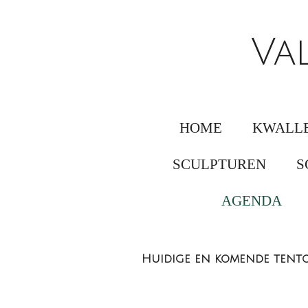
Ga
direct
Va
naar
de
hoofdinhoud
HOME
KWALLE
SCULPTUREN
S
AGENDA
Huidige en komende tento