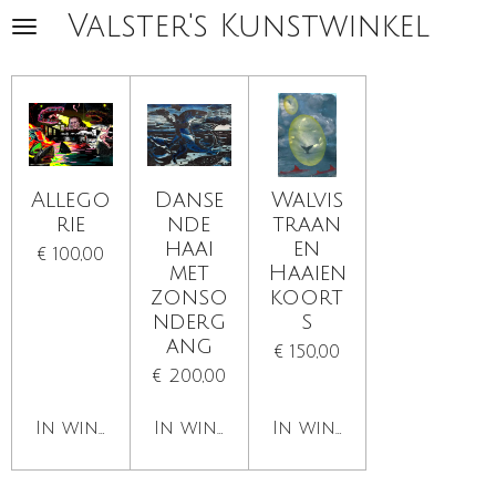
Valster's Kunstwinkel
Ga
direct
naar
de
hoofdinhoud
Allego
Danse
Walvis
rie
nde
traan
haai
en
€ 100,00
met
Haaien
zonso
koort
nderg
s
ang
€ 150,00
€ 200,00
In winkelwagen
In winkelwagen
In winkelwagen