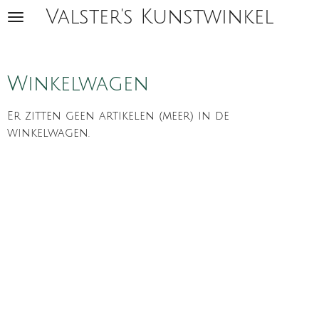
Valster's Kunstwinkel
Ga
direct
naar
de
Winkelwagen
hoofdinhoud
Er zitten geen artikelen (meer) in de
winkelwagen.