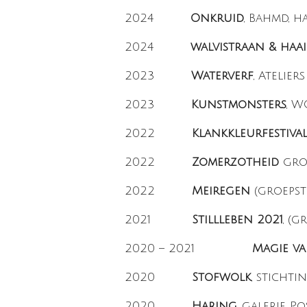
2024
Onkruid
, Bahmd, h
2024
walvistraan & haa
2023
Waterverf
, Atelier
2023
Kunstmonsters
, W
2022
Klankkleurfestiva
2022
Zomerzotheid
groe
2022
Meiregen
(groepst
2021
Stillleben 2021
, (
2020 – 2021
Magie va
2020
Stofwolk
, sticht
2020
Haring
, galerie P