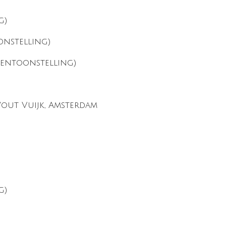
g)
onstelling)
tentoonstelling)
Wout Vuijk, Amsterdam
g)