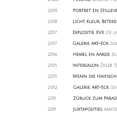
2019
Portret en Stillev
2018
Licht, Kleur, Beteke
2017
Explositie XVII
, De 
2017
Galerie Art-Eck
, S
2016
Hemel en Aarde
, 
2015
Intersalon
, Želeč,
2015
Wenn die Haifische
2012
Galerie Art-Eck
, S
2011
Züruck zum Parad
2011
Juxtaposities
, Amst