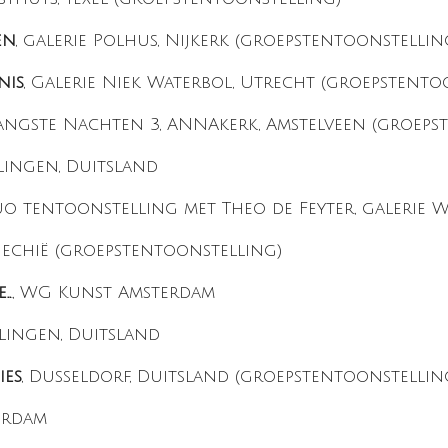
en
, galerie Polhus, Nijkerk (groepstentoonstellin
nis
, Galerie Niek Waterbol, Utrecht (groepstento
langste Nachten 3, ANNAkerk, Amstelveen (groeps
olingen, Duitsland
duo tentoonstelling met Theo de Feyter, galerie 
 Tjechië (groepstentoonstelling)
..
., WG Kunst Amsterdam
olingen, Duitsland
ies
, Dusseldorf, Duitsland (groepstentoonstellin
erdam