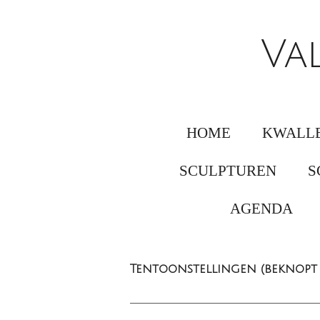
Ga
direct
Va
naar
de
hoofdinhoud
HOME
KWALLE
SCULPTUREN
S
AGENDA
Tentoonstellingen (beknopt 
_________________________________