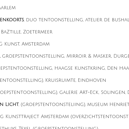
aarlem
ienkoorts
, duo tentoonstelling, atelier de busha
s BaZtille, Zoetermeer
G Kunst, Amsterdam
l
groepstentoonstelling, Mirroir & Masker, Dur
pstentoonstelling, Haagse Kunstkring, Den Ha
entoonstelling), Kruisruimte, Eindhoven
groepstentoonstelling), galerie Art-Eck, Solingen,
n Licht
, (groepstentoonsteliing), museum Henrie
ing Kunsttraject Amsterdam (overzichtstentoonst
osthuys, Texel (groepstentoonstelling)