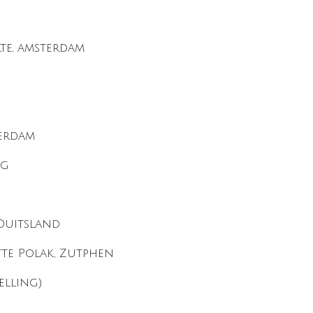
lte, amsterdam
gerdam
ag
 Duitsland
tte Polak, Zutphen
elling)