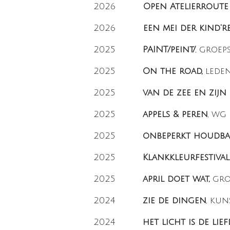
2026
Open Atelierroute
2026
een mei der kind'r
2025
PAINT/peint/
, groep
2025
On the road,
lede
2025
van de zee en zijn
2025
appels & peren
, wg
2025
onbeperkt houdba
2025
Klankkleurfestival
2025
april doet wat,
groe
2024
zie de dingen
, kun
2024
het licht is de lief