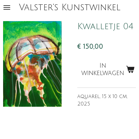
Valster's Kunstwinkel
Ga
direct
naar
Kwalletje 04
de
hoofdinhoud
€ 150,00
In
winkelwagen
aquarel, 15 x 10 cm,
2025