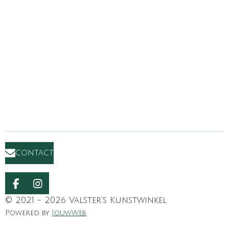
contact
F
I
a
n
© 2021 - 2026 Valster's Kunstwinkel
c
s
Powered by
JouwWeb
e
t
b
a