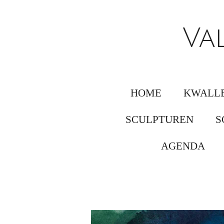
Ga
direct
Va
naar
de
hoofdinhoud
HOME
KWALLE
SCULPTUREN
S
AGENDA