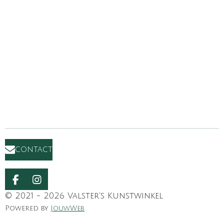
contact
F
I
a
n
© 2021 - 2026 Valster's Kunstwinkel
c
s
Powered by
JouwWeb
e
t
b
a