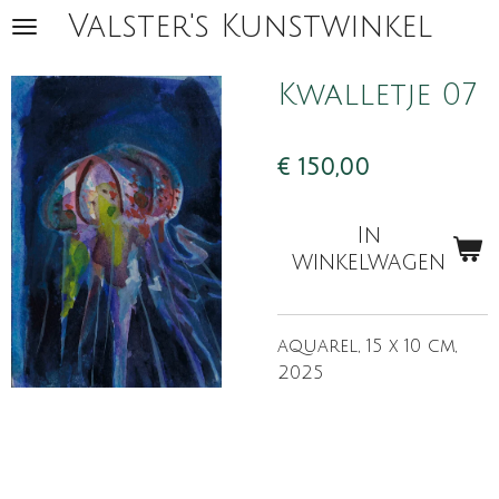
Valster's Kunstwinkel
Ga
direct
naar
Kwalletje 07
de
hoofdinhoud
€ 150,00
In
winkelwagen
aquarel, 15 x 10 cm,
2025