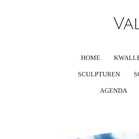
Ga
direct
Va
naar
de
hoofdinhoud
HOME
KWALLE
SCULPTUREN
S
AGENDA