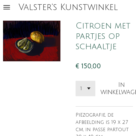
Valster's Kunstwinkel
Ga
direct
naar
Citroen met
de
partjes op
hoofdinhoud
schaaltje
€ 150,00
In
winkelwag
Piëzografie, de
afbeelding is 19 x 27
cm, in passe partout