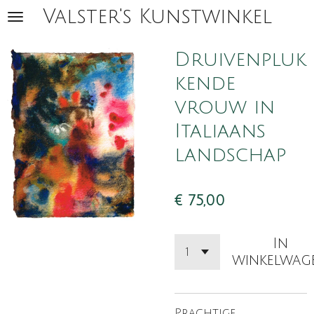
Valster's Kunstwinkel
Ga
direct
naar
Druivenpluk
de
kende
hoofdinhoud
vrouw in
Italiaans
landschap
€ 75,00
In
winkelwag
Prachtige