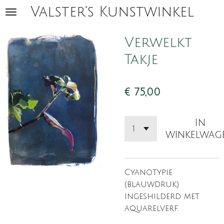
Valster's Kunstwinkel
Ga
direct
naar
Verwelkt
de
Takje
hoofdinhoud
€ 75,00
In
winkelwag
Cyanotypie
(blauwdruk)
ingeshilderd met
aquarelverf.