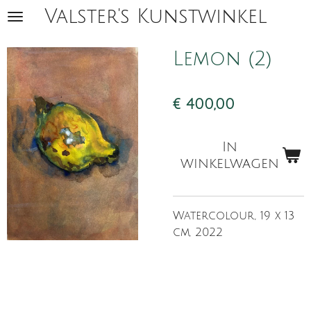
Valster's Kunstwinkel
Ga
direct
naar
Lemon (2)
de
hoofdinhoud
€ 400,00
In
winkelwagen
Watercolour, 19 x 13
cm, 2022