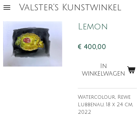
Valster's Kunstwinkel
Ga
direct
naar
Lemon
de
hoofdinhoud
€ 400,00
In
winkelwagen
Watercolour, Rewe
Lubbenau, 18 x 24 cm,
2022