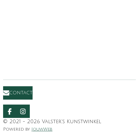
contact
F
I
a
n
© 2021 - 2026 Valster's Kunstwinkel
c
s
Powered by
JouwWeb
e
t
b
a