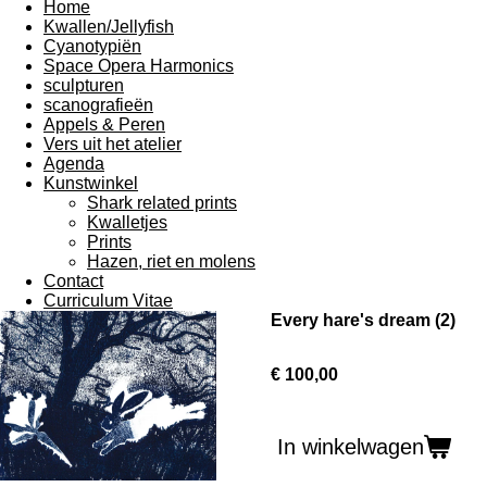
Home
Kwallen/Jellyfish
Cyanotypiën
Space Opera Harmonics
sculpturen
scanografieën
Appels & Peren
Vers uit het atelier
Agenda
Kunstwinkel
Shark related prints
Kwalletjes
Prints
Hazen, riet en molens
Contact
Curriculum Vitae
Every hare's dream (2)
€ 100,00
In winkelwagen