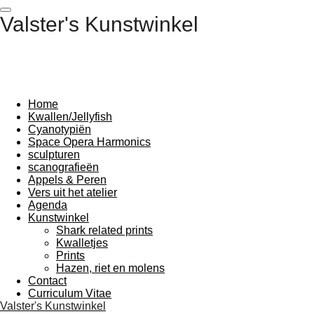
Ga
Valster's Kunstwinkel
direct
naar
de
hoofdinhoud
Home
Kwallen/Jellyfish
Cyanotypiën
Space Opera Harmonics
sculpturen
scanografieën
Appels & Peren
Vers uit het atelier
Agenda
Kunstwinkel
Shark related prints
Kwalletjes
Prints
Hazen, riet en molens
Contact
Curriculum Vitae
Valster's Kunstwinkel