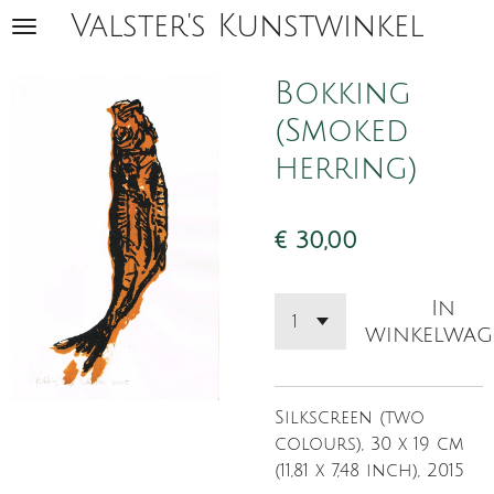
Valster's Kunstwinkel
Ga
direct
naar
Bokking
de
(Smoked
hoofdinhoud
herring)
€ 30,00
In
winkelwag
Silkscreen (two
colours), 30 x 19 cm
(11,81 x 7,48 inch), 2015