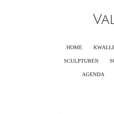
Ga
direct
Va
naar
de
hoofdinhoud
HOME
KWALLE
SCULPTUREN
S
AGENDA